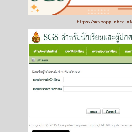
https://sgs.bopp-obec.inf